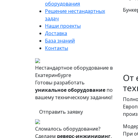
оборудования
Бунке
Решение нестандартных
задач
Наши проекты
Доставка
База знаний
Контакты
Нестандартное оборудование в
Екатеринбурге
От 
Готовы разработать
тех
уникальное оборудование
по
вашему техническому заданию!
Полно
Европ
Отправить заявку
произ
Модер
Сломалось оборудование?
При о
Сделаем
реверс-инжиниринг
.