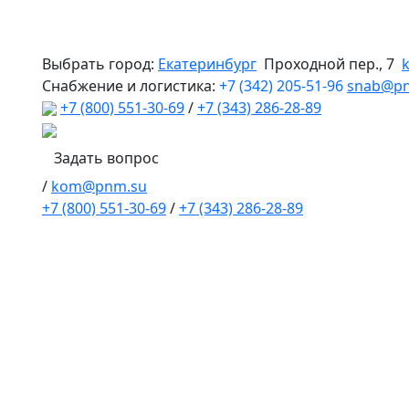
Выбрать город:
Екатеринбург
Проходной пер., 7
Снабжение и логистика:
+7 (342) 205-51-96
snab@p
+7 (800) 551-30-69
/
+7 (343) 286-28-89
Задать вопрос
/
kom@pnm.su
+7 (800) 551-30-69
/
+7 (343) 286-28-89