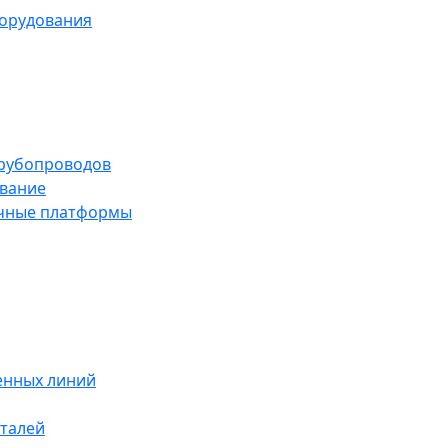
борудования
трубопроводов
вание
чные платформы
енных линий
талей