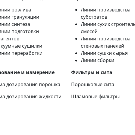
инии розлива
Линии производства
инии грануляции
субстратов
инии синтеза
Линии сухих строител
инии подготовки
смесей
еагентов
Линии производства
акуумные сушилки
стеновых панелей
инии переработки
Линии сушки сырья
Линии сборки
рование и измерение
Фильтры и сита
ма дозирования порошка
Порошковые сита
ма дозирования жидкости
Шламовые фильтры