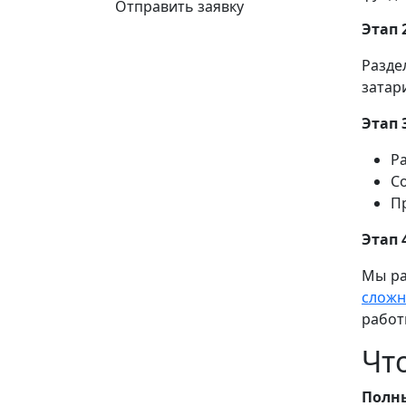
Отправить заявку
Этап 
Разде
затар
Этап 
Р
С
П
Этап 
Мы ра
слож
работ
Чт
Полн