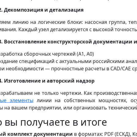
2. Декомпозиция и детализация
ляем линию на логические блоки: насосная группа, те
ивания. Каждый узел детализируется с высокой точност
3. Восстановление конструкторской документации
азработка сборочных чертежей (А1, А0)
оздание спецификаций с актуальными российскими анал
ри необходимости — прочностные расчеты в CAD/CAE сред
4. Изготовление и авторский надзор
зрабатываем не только чертежи. Как производственна
ные элементы
линии на собственных мощностях, осу
ы на вашем предприятии, или организовать технический
о вы получаете в итоге
ый комплект документации
в форматах: PDF (ЕСКД), К