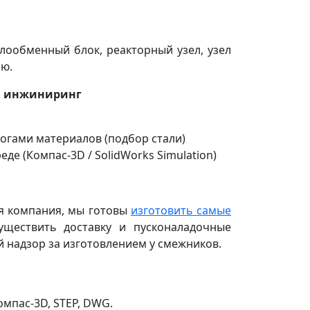
плообменный блок, реакторный узел, узел
ью.
 и инжиниринг
огами материалов (подбор стали)
е (Компас-3D / SolidWorks Simulation)
я компания, мы готовы
изготовить самые
ществить доставку и пусконаладочные
 надзор за изготовлением у смежников.
омпас-3D, STEP, DWG.