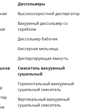
Диссольверы
нная
Высокоскоростной диспергатор
Вакуумный диссольвер со
ная
скребком
Диссольвер бабочек
Биссерная мельница
Диспергирующая ёмкость
ошков
Смеситель вакуумный
сушильный
Горизонтальный ваккуумный
ёр
сушильный смеситель
ртёр
Вертикальный ваккуумный
сушильный смеситель
ом