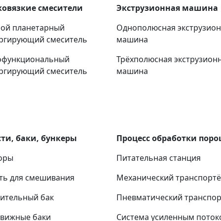
ковязкие смесители
Экструзионная машина
ой планетарный
Однополюсная экструзио
ргирующий смеситель
машина
офункциональный
Трёхполюсная экструзион
ргирующий смеситель
машина
ти, баки, бункеры
Процесс обработки пор
оры
Питательная станция
ть для смешивания
Механический транспорт
ительный бак
Пневматический транспо
вижные баки
Система усиленным поток