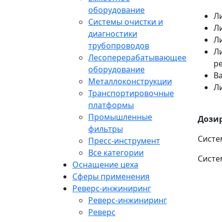
оборудование
Л
Системы очистки и
Л
диагностики
Л
трубопроводов
Л
Лесоперерабатывающее
р
оборудование
В
Металлоконструкции
Л
Транспортировочные
платформы
Промышленные
Дози
фильтры
Систе
Пресс-инструмент
Все категории
Систе
Оснащение цеха
Сферы применения
Реверс-инжиниринг
Реверс-инжиниринг
Реверс