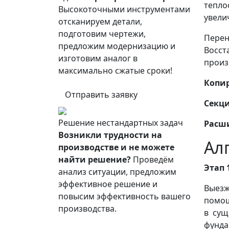
тепло
Высокоточными инструментами
увели
отсканируем детали,
подготовим чертежи,
Перен
предложим модернизацию и
Восст
изготовим аналог в
произ
максимально сжатые сроки!
Копи
Отправить заявку
Секц
Решение нестандартных задач
Расш
Возникли трудности на
Ал
производстве и не можете
найти решение?
Проведём
Этап 
анализ ситуации, предложим
эффективное решение и
Выезж
повысим эффективность вашего
помощ
производства.
в сущ
фунда