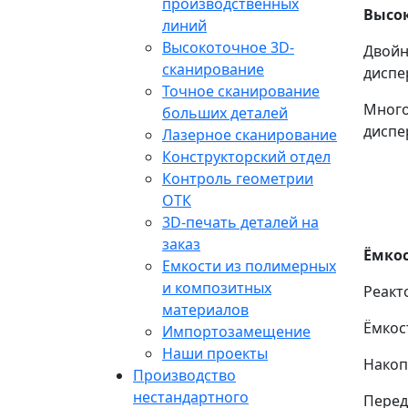
производственных
Высо
линий
Высокоточное 3D-
Двойн
сканирование
диспе
Точное сканирование
Мног
больших деталей
диспе
Лазерное сканирование
Конструкторский отдел
Контроль геометрии
ОТК
3D-печать деталей на
заказ
Ёмкос
Емкости из полимерных
и композитных
Реакт
материалов
Ёмкос
Импортозамещение
Наши проекты
Накоп
Производство
нестандартного
Перед