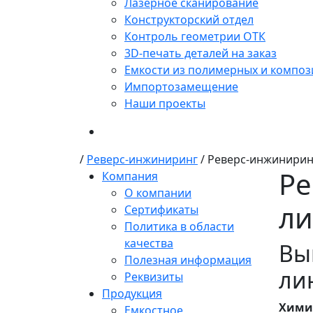
Лазерное сканирование
Конструкторский отдел
Контроль геометрии ОТК
3D-печать деталей на заказ
Емкости из полимерных и композ
Импортозамещение
Наши проекты
/
Реверс-инжиниринг
/
Реверс-инжинирин
Ре
Компания
О компании
л
Сертификаты
Политика в области
качества
Вы
Полезная информация
ли
Реквизиты
Продукция
Хими
Емкостное