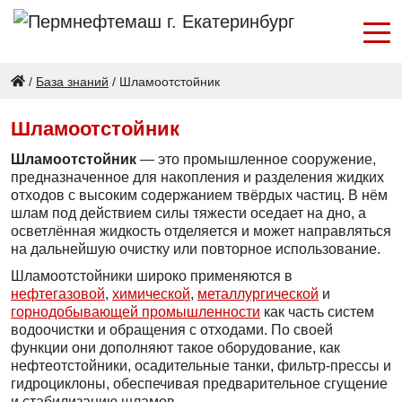
/
База знаний
/
Шламоотстойник
Шламоотстойник
Шламоотстойник
— это промышленное сооружение,
предназначенное для накопления и разделения жидких
отходов с высоким содержанием твёрдых частиц. В нём
шлам под действием силы тяжести оседает на дно, а
осветлённая жидкость отделяется и может направляться
на дальнейшую очистку или повторное использование.
Шламоотстойники широко применяются в
нефтегазовой
,
химической
,
металлургической
и
горнодобывающей промышленности
как часть систем
водоочистки и обращения с отходами. По своей
функции они дополняют такое оборудование, как
нефтеотстойники, осадительные танки, фильтр-прессы и
гидроциклоны, обеспечивая предварительное сгущение
и стабилизацию шламов.