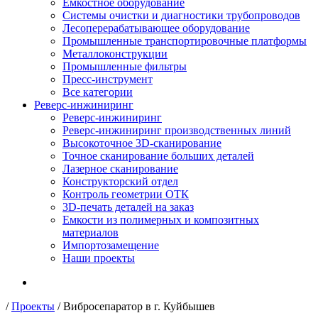
Емкостное оборудование
Системы очистки и диагностики трубопроводов
Лесоперерабатывающее оборудование
Промышленные транспортировочные платформы
Металлоконструкции
Промышленные фильтры
Пресс-инструмент
Все категории
Реверс-инжиниринг
Реверс-инжиниринг
Реверс-инжиниринг производственных линий
Высокоточное 3D-сканирование
Точное сканирование больших деталей
Лазерное сканирование
Конструкторский отдел
Контроль геометрии ОТК
3D-печать деталей на заказ
Емкости из полимерных и композитных
материалов
Импортозамещение
Наши проекты
/
Проекты
/
Вибросепаратор в г. Куйбышев